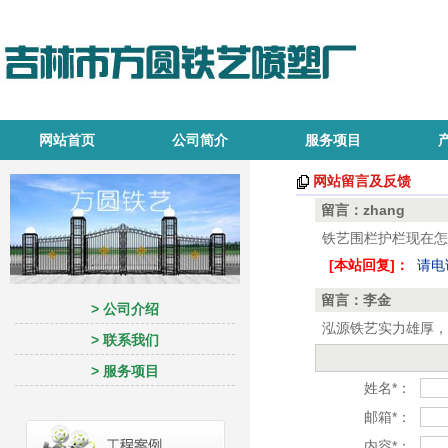
网站首页
公司简介
服务项目
网站留言及反馈
留言：zhang
铁艺围栏护栏现在怎
[本站回复]：
请电
留言：李金
> 公司介绍
泓源铁艺实力雄厚，
> 联系我们
> 服务项目
姓名*：
邮箱*：
内容*：