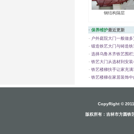
钢结构隔层
·
保养维护
最近更新
·
户外庭院大门一般做多
·
锻造铁艺大门与铸造铁
·
选择乌鲁木齐铁艺围栏
·
铁艺大门从选材到安装
·
铁艺楼梯扶手让家充满
·
铁艺楼梯在家居装饰中
CopyRight © 2
版权所有：
吉林市方圆铁