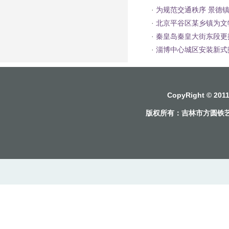
·
为规范交通秩序 景德
·
北京平谷区某乡镇为文
·
秦皇岛秦皇大街东段更
·
淄博中心城区安装新式
CopyRight © 2
版权所有：
吉林市方圆铁