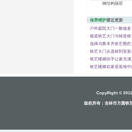
钢结构隔层
·
保养维护
最近更新
·
户外庭院大门一般做多
·
锻造铁艺大门与铸造铁
·
选择乌鲁木齐铁艺围栏
·
铁艺大门从选材到安装
·
铁艺楼梯扶手让家充满
·
铁艺楼梯在家居装饰中
CopyRight © 2
版权所有：
吉林市方圆铁