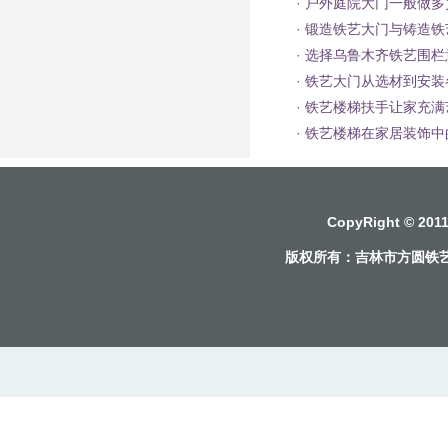
·
户外庭院大门一般做多
·
锻造铁艺大门与铸造铁
·
选择乌鲁木齐铁艺围栏
·
铁艺大门从选材到安装
·
铁艺楼梯扶手让家充满
·
铁艺楼梯在家居装饰中
CopyRight © 2
版权所有：
吉林市方圆铁